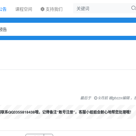
公告
课程空间
支持我们
预告
最后于
9月前 被gbzzx编辑 
系QQ3355818438哦，记得备注“账号注册”，客服小姐姐会耐心地帮您处理哦！