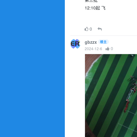
12:10起 飞
0
gbzzx
楼主
0
2024-12-6