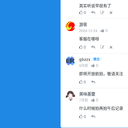
其实听说早就有了
0
游客
0
2024-12-24
客服在哪呀
0
gbzzx
楼主
0
9月前
即将开放航拍，敬请关注
0
美味基暨
0
7月前
什么时候拍再拍午后记录
0