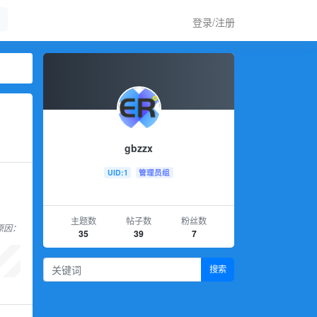
登录/注册
gbzzx
UID:1
管理员组
主题数
帖子数
粉丝数
，原因：
35
39
7
搜索