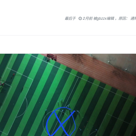
最后于
2月前 被gbzzx编辑 ，原因： 